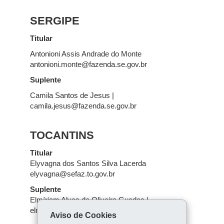
SERGIPE
Titular
Antonioni Assis Andrade do Monte
antonioni.monte@fazenda.se.gov.br
Suplente
Camila Santos de Jesus |
camila.jesus@fazenda.se.gov.br
TOCANTINS
Titular
Elyvagna dos Santos Silva Lacerda
elyvagna@sefaz.to.gov.br
Suplente
Elmíriam Alves de Oliveira Guedes |
elmiriam@sefaz.to.gov.br
Aviso de Cookies