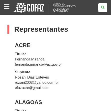
GRUPO
GRUPO DE
DESENVOLVIMENTO
DE
DO SERVIDOR
DESENVOLVIMENTO
FAZENDÁRIO
DO
SERVIDOR
FAZENDÁRIO
Representantes
ACRE
Titular
Fernanda Miranda
fernanda.miranda@ac.gov.br
Suplente
Rozani Dias Esteves
rozani2003@yahoo.com.br
efazacre@gmail.com
ALAGOAS