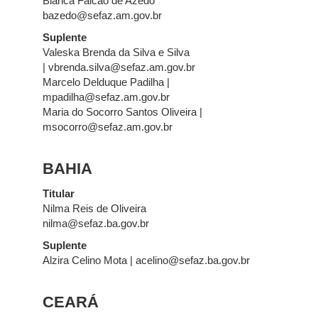
Bianca Falcão de Azêdo
bazedo@sefaz.am.gov.br
Suplente
Valeska Brenda da Silva e Silva
| vbrenda.silva@sefaz.am.gov.br
Marcelo Delduque Padilha |
mpadilha@sefaz.am.gov.br
Maria do Socorro Santos Oliveira |
msocorro@sefaz.am.gov.br​​​​
BAHIA
Titular
Nilma Reis de Oliveira
nilma@sefaz.ba.gov.br
Suplente
Alzira Celino Mota | acelino@sefaz.ba.gov.br
CEARÁ