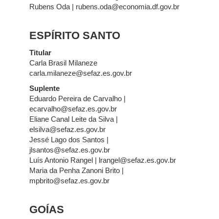
Rubens Oda | rubens.oda@economia.df.gov.br
ESPÍRITO SANTO
Titular
Carla Brasil Milaneze
carla.milaneze@sefaz.es.gov.br
Suplente
Eduardo Pereira de Carvalho |
ecarvalho@sefaz.es.gov.br
Eliane Canal Leite da Silva |
elsilva@sefaz.es.gov.br
Jessé Lago dos Santos |
jlsantos@sefaz.es.gov.br
Luís Antonio Rangel | lrangel@sefaz.es.gov.br
Maria da Penha Zanoni Brito |
mpbrito@sefaz.es.gov.br
GOÍAS