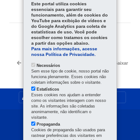
Este portal utiliza cookies
essenciais para garantir seu
funcionamento, além de cookies do
YouTube para exibição de vídeos e
do Google Analytics para coleta de
estatísticas de uso. Você pode
COMPARTILHE:
escolher como tratamos os cookies
a partir das opções abaixo.
Fa
W
Para mais informações, acesse
ce
ha
nossa Política de Privacidade.
Tw
bo
ts
Voltar
Início
Imprimir
Baixar
Necessários
itt
ok
Ap
Sem esse tipo de cookie, nosso portal não
er
p
funciona plenamente. Esses cookies não
coletam informações sobre o visitante.
Estatísticos
Esses cookies nos ajudam a entender
MAPA DO SITE
como os visitantes interagem com nosso
site. As informações são coletadas
anonimamente, não identificam o
visitante.
Navegação
Propaganda
principal
Cookies de propaganda são usados para
rastrear preferências dos visitantes em